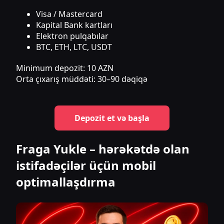
Visa / Mastercard
Kapital Bank kartları
Elektron pulqabılar
BTC, ETH, LTC, USDT
Minimum depozit: 10 AZN
Orta çıxarış müddəti: 30–90 dəqiqə
Depozit et və başla
Fraga Yukle – hərəkətdə olan
istifadəçilər üçün mobil
optimallaşdırma