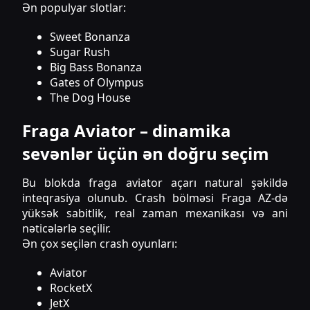
Ən populyar slotlar:
Sweet Bonanza
Sugar Rush
Big Bass Bonanza
Gates of Olympus
The Dog House
Fraga Aviator – dinamika
sevənlər üçün ən doğru seçim
Bu blokda fraga aviator açarı natural şəkildə
inteqrasiya olunub. Crash bölməsi Fraga AZ-də
yüksək sabitlik, real zaman mexanikası və ani
nəticələrlə seçilir.
Ən çox seçilən crash oyunları:
Aviator
RocketX
JetX