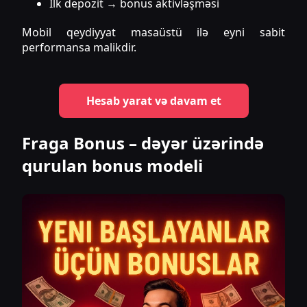
İlk depozit → bonus aktivləşməsi
Mobil qeydiyyat masaüstü ilə eyni sabit
performansa malikdir.
Hesab yarat və davam et
Fraga Bonus – dəyər üzərində
qurulan bonus modeli