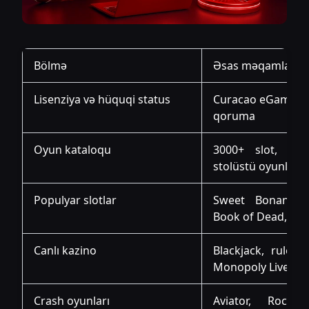
Bölmə
Əsas məqamlar
Lisenziya və hüquqi status
Curacao eGaming l
qoruma
Oyun kataloqu
3000+ slot, can
stolüstü oyunlar
Populyar slotlar
Sweet Bonanza,
Book of Dead, Su
Canlı kazino
Blackjack, rulet,
Monopoly Live
Crash oyunları
Aviator, Rocke