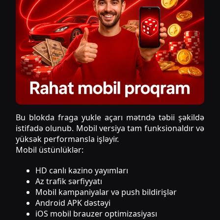
Bu blokda fraga yukle açarı mətndə təbii şəkildə
istifadə olunub. Mobil versiya tam funksionaldır və
yüksək performansla işləyir.
Mobil üstünlüklər:
HD canlı kazino yayımları
Az trafik sərfiyyatı
Mobil kampaniyalar və push bildirişlər
Android APK dəstəyi
iOS mobil brauzer optimizasiyası