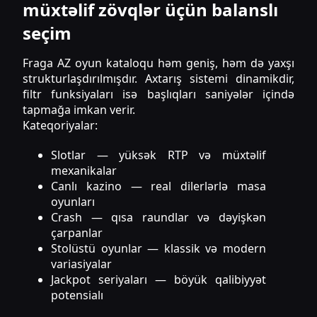
müxtəlif zövqlər üçün balanslı
seçim
Fraga AZ oyun kataloqu həm geniş, həm də yaxşı
strukturlaşdırılmışdır. Axtarış sistemi dinamikdir,
filtr funksiyaları isə başlıqları saniyələr içində
tapmağa imkan verir.
Kateqoriyalar:
Slotlar — yüksək RTP və müxtəlif
mexanikalar
Canlı kazino — real dilerlərlə masa
oyunları
Crash — qısa raundlar və dəyişkən
çarpanlar
Stolüstü oyunlar — klassik və modern
variasiyalar
Jackpot seriyaları — böyük qalibiyyət
potensialı