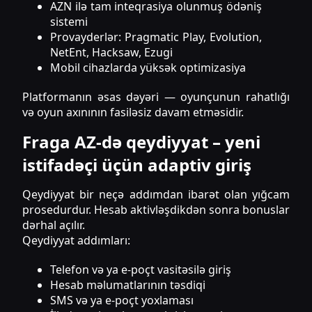
AZN ilə tam inteqrasiya olunmuş ödəniş
sistemi
Provayderlər: Pragmatic Play, Evolution,
NetEnt, Hacksaw, Ezugi
Mobil cihazlarda yüksək optimizasiya
Platformanın əsas dəyəri — oyunçunun rahatlığı
və oyun axınının fasiləsiz davam etməsidir.
Fraga AZ-də qeydiyyat – yeni
istifadəçi üçün adaptiv giriş
Qeydiyyat bir neçə addımdan ibarət olan yığcam
prosedurdur. Hesab aktivləşdikdən sonra bonuslar
dərhal açılır.
Qeydiyyat addımları:
Telefon və ya e-poçt vasitəsilə giriş
Hesab məlumatlarının təsdiqi
SMS və ya e-poçt yoxlaması