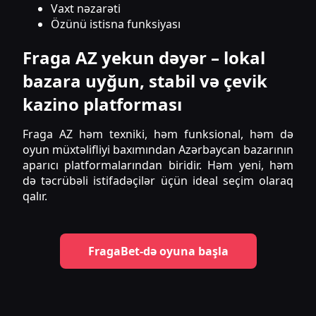
Vaxt nəzarəti
Özünü istisna funksiyası
Fraga AZ yekun dəyər – lokal
bazara uyğun, stabil və çevik
kazino platforması
Fraga AZ həm texniki, həm funksional, həm də
oyun müxtəlifliyi baxımından Azərbaycan bazarının
aparıcı platformalarından biridir. Həm yeni, həm
də təcrübəli istifadəçilər üçün ideal seçim olaraq
qalır.
FragaBet-də oyuna başla